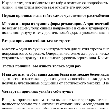
И дело в том, что избавиться от табу и осмелиться попробоват
жизни, и мы хотим помочь вам открыть его для себя.
Первая причина: испытайте самое чувственное расслаблени
Массажи – одна из лучших форм релаксации. А эротический
по всему вашему телу, снимая напряжение в самых труднодост
позволяют разуму и телу достичь новой формы удовольствия, п
Вторая причина: избавиться от стресса
Массаж – один из лучших инструментов для снятия стресса с н
попрощаться со стрессом. Операция настолько же проста, нас
устранить контрактуры и повысить уровень серотонина. Кроме т
Третья причина: вы живете только один раз
И вы хотите, чтобы ваша жизнь была как можно более насы
эротического массажа – один из лучших способов наслаждаться
получать чувственные ощущения от эротического массажа. В н
Четвертая причина: узнайте себя лучше
Во время эротического массажа вы испытываете, открываете и 
полностью забываете в интимных отношениях. Исследовали ли 
лучше понять свое тело. Вы освоите техники и движения, кото