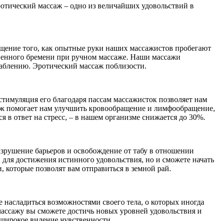
 Эротический массаж – одно из величайших удовольствий в
ение того, как опытные руки наших массажистов пробегают
твенного бремени при ручном массаже. Наши массажи
лаблению. Эротический массаж поблизости.
стимуляция его благодаря пассам массажисток позволяет нам
саж помогает нам улучшить кровообращение и лимфообращение,
 в ответ на стресс, – в нашем организме снижается до 30%.
азрушение барьеров и освобождение от табу в отношении
 для достижения истинного удовольствия, но и сможете начать
 которые позволят вам отправиться в земной рай.
 насладиться возможностями своего тела, о которых иногда
ассажу вы сможете достичь новых уровней удовольствия и
е широкое видение чувственности.