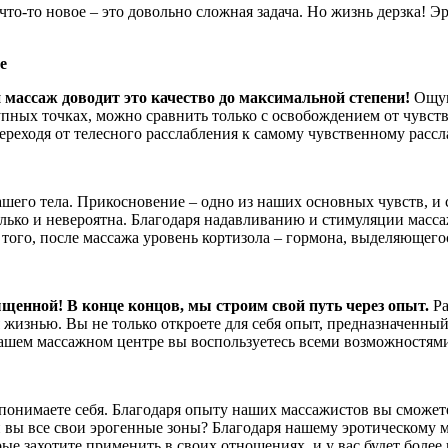
ь что-то новое – это довольно сложная задача. Но жизнь дерзка!
е
 массаж доводит это качество до максимальной степени!
Ощущ
упных точках, можно сравнить только с освобождением от чувс
ереходя от телесного расслабления к самому чувственному расс
ашего тела. Прикосновение – одно из наших основных чувств, и 
колько и невероятна. Благодаря надавливанию и стимуляции мас
ого, после массажа уровень кортизола – гормона, выделяющегося
щенной! В конце концов, мы строим свой путь через опыт.
Р
 жизнью. Вы не только откроете для себя опыт, предназначенный
ашем массажном центре вы воспользуетесь всеми возможностями,
понимаете себя. Благодаря опыту наших массажистов вы сможете
вы все свои эрогенные зоны? Благодаря нашему эротическому м
рые захотите применить в своих отношениях, и у вас будет боле